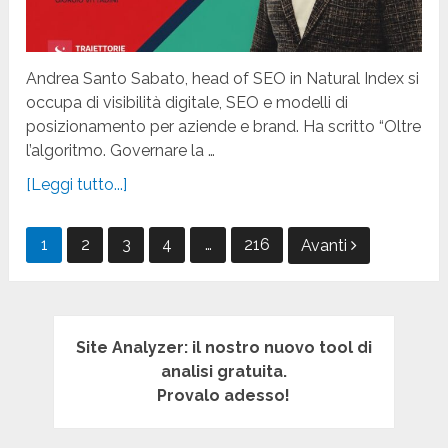
Andrea Santo Sabato, head of SEO in Natural Index si
occupa di visibilità digitale, SEO e modelli di
posizionamento per aziende e brand. Ha scritto “Oltre
l’algoritmo. Governare la …
[Leggi tutto...]
Paginazione
1
2
3
4
…
216
Avanti
degli
articoli
Site Analyzer: il nostro nuovo tool di
analisi gratuita.
Provalo adesso!