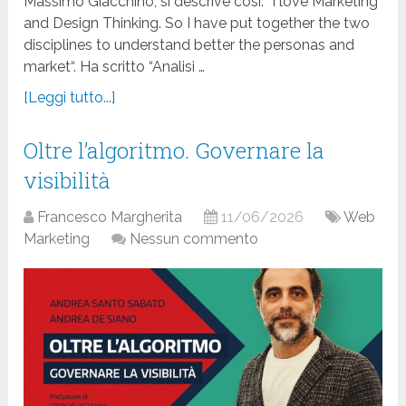
Massimo Giacchino, si descrive così: “I love Marketing
and Design Thinking. So I have put together the two
disciplines to understand better the personas and
market“. Ha scritto “Analisi …
[Leggi tutto...]
Oltre l’algoritmo. Governare la
visibilità
Francesco Margherita
11/06/2026
Web
Marketing
Nessun commento