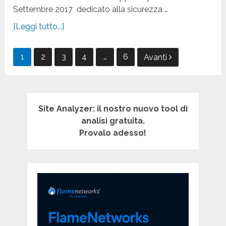
Settembre 2017 dedicato alla sicurezza …
[Leggi tutto...]
Paginazione
1
2
3
4
…
6
Avanti
degli
articoli
Site Analyzer: il nostro nuovo tool di
analisi gratuita.
Provalo adesso!