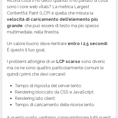
Ricordi cosa ti ho detto quando ti ho parlato di cosa
sono i core web vitals? La metrica Largest
Contentful Paint (LCP) è quella che misura la
velocità di caricamento dell’elemento più
grande
, che può essere di testo ma più spesso
multimediale, nella finestra.
Un valore buono deve rientrare
entro i 2,5 secondi
.
È questo il tuo goal.
I problemi all’origine di un
LCP scarso
sono diversi,
ma ce ne sono quattro particolarmente comuni (e
quindi i primi che devi cercare):
Tempo di risposta del server lento;
Rendering bloccato da CSS e JavaScript;
Rendering lato client;
Tempo di caricamento delle risorse lento.
A questo punto, vediamo come migliorare tutti questi