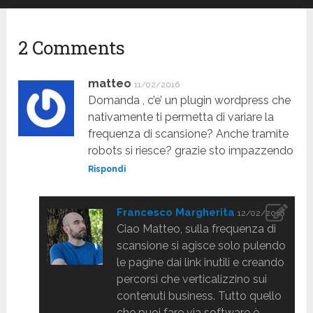
2 Comments
matteo
11/02/2016
Domanda , c’e’ un plugin wordpress che
nativamente ti permetta di variare la
frequenza di scansione? Anche tramite
robots si riesce? grazie sto impazzendo
Rispondi
Francesco Margherita
12/02/2016
Ciao Matteo, sulla frequenza di
scansione si agisce solo pulendo
le pagine dai link inutili e creando
percorsi che verticalizzino sui
contenuti business. Tutto quello
che puoi fare via software è