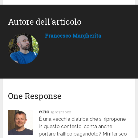
Autore dell'articolo
Francesco Margherita
One Response
ezio
19/07/2022
È una vecchia diatriba che si ripropone,
in questo contesto, conta anche
portare traffico pagandolo? Mi riferisco