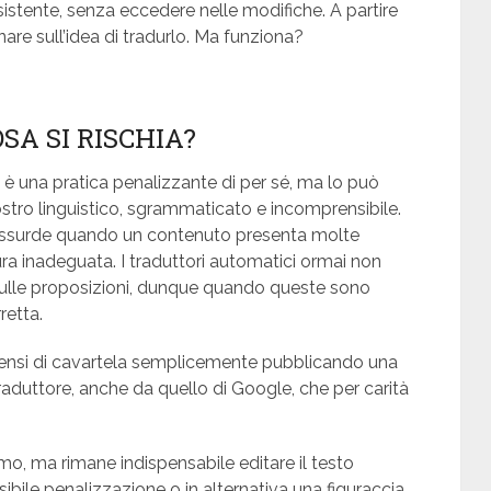
l’esistente, senza eccedere nelle modifiche. A partire
are sull’idea di tradurlo. Ma funziona?
SA SI RISCHIA?
n è una pratica penalizzante di per sé, ma lo può
ostro linguistico, sgrammaticato e incomprensibile.
i assurde quando un contenuto presenta molte
a inadeguata. I traduttori automatici ormai non
 sulle proposizioni, dunque quando queste sono
retta.
pensi di cavartela semplicemente pubblicando una
raduttore, anche da quello di Google, che per carità
mo, ma rimane indispensabile editare il testo
ibile penalizzazione o in alternativa una figuraccia