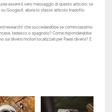
ole essere il vero messaggio di questo articolo: se
 su Google.it, allora lo stesso articolo tradotto
ord research): che succederebbe se cominciassimo
in francese, tedesco o spagnolo? Come risponderebbe
o sui diversi motori localizzati per Paesi diversi? E