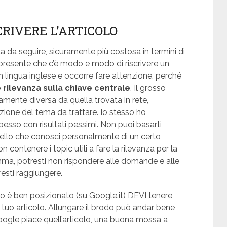
RIVERE L’ARTICOLO
da seguire, sicuramente più costosa in termini di
presente che c’è modo e modo di riscrivere un
in lingua inglese e occorre fare attenzione, perché
rilevanza sulla chiave centrale
. Il grosso
tamente diversa da quella trovata in rete,
zione del tema da trattare. Io stesso ho
sso con risultati pessimi. Non puoi basarti
uello che conosci personalmente di un certo
 contenere i topic utili a fare la rilevanza per la
omma, potresti non rispondere alle domande e alle
resti raggiungere.
colo è ben posizionato (su Google.it) DEVI tenere
el tuo articolo. Allungare il brodo può andar bene
oogle piace quell’articolo, una buona mossa a