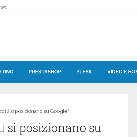
tatti
STING
PRESTASHOP
PLESK
VIDEO E HO
radotti si posizionano su Google?
tti si posizionano su