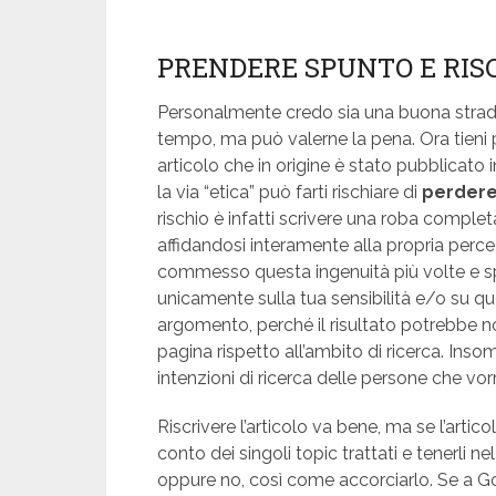
PRENDERE SPUNTO E RISC
Personalmente credo sia una buona strada 
tempo, ma può valerne la pena. Ora tieni 
articolo che in origine è stato pubblicato 
la via “etica” può farti rischiare di
perdere 
rischio è infatti scrivere una roba comple
affidandosi interamente alla propria perce
commesso questa ingenuità più volte e spe
unicamente sulla tua sensibilità e/o su q
argomento, perché il risultato potrebbe non
pagina rispetto all’ambito di ricerca. Ins
intenzioni di ricerca delle persone che vor
Riscrivere l’articolo va bene, ma se l’arti
conto dei singoli topic trattati e tenerli n
oppure no, così come accorciarlo. Se a G