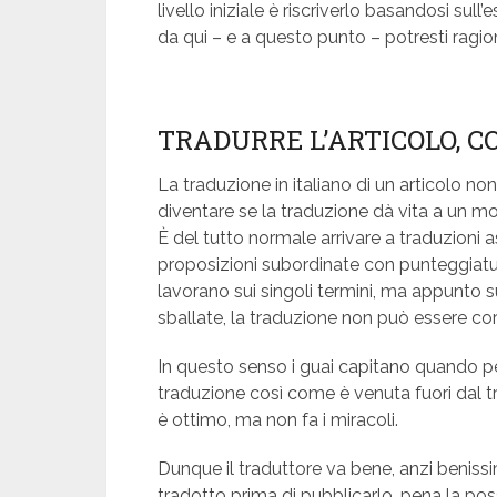
livello iniziale è riscriverlo basandosi sul
da qui – e a questo punto – potresti ragion
TRADURRE L’ARTICOLO, CO
La traduzione in italiano di un articolo no
diventare se la traduzione dà vita a un m
È del tutto normale arrivare a traduzion
proposizioni subordinate con punteggiatur
lavorano sui singoli termini, ma appunto
sballate, la traduzione non può essere cor
In questo senso i guai capitano quando 
traduzione così come è venuta fuori dal t
è ottimo, ma non fa i miracoli.
Dunque il traduttore va bene, anzi benissi
tradotto prima di pubblicarlo, pena la poss