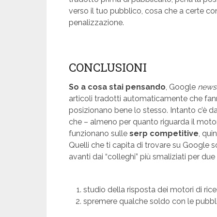
verso il tuo pubblico, cosa che a certe c
penalizzazione.
CONCLUSIONI
So a cosa stai pensando
, Google
news
articoli tradotti automaticamente che fanno
posizionano bene lo stesso. Intanto c’è d
che – almeno per quanto riguarda il moto
funzionano sulle
serp competitive
, qu
Quelli che ti capita di trovare su Google s
avanti dai “colleghi” più smaliziati per due 
studio della risposta dei motori di ric
spremere qualche soldo con le pubbli