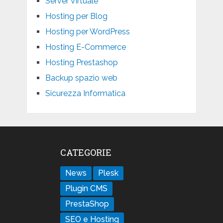
Server Virtuale
Hosting per Blog
Hosting per WordPress
Hosting E-Commerce
Hosting Prestashop
Backup spazio web
Sicurezza Informatica
CATEGORIE
News
Plesk
Plugin CMS
PrestaShop
SEO e Hosting