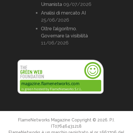
Umanista
09/07/2026
Analisi di mercato AI
25/06/2026
Oltre l’algoritmo.
Governare la visibilità
11/06/2026
FlameNetworks Magazine
Copyright © 2026. P.I.
IT07646431218
FlameNetworks è un marchio registrato al nr 1663706 del