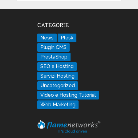
CATEGORIE
News
Plesk
Plugin CMS
PrestaShop
SEO e Hosting
Servizi Hosting
Uncategorized
Video e Hosting Tutorial
Web Marketing