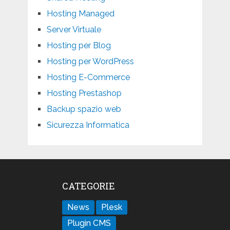
Hosting Managed
Server Virtuale
Hosting per Blog
Hosting per WordPress
Hosting E-Commerce
Hosting Prestashop
Backup spazio web
Sicurezza Informatica
CATEGORIE
News
Plesk
Plugin CMS