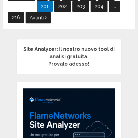
degli
201
202
203
204
…
articoli
216
Avanti
Site Analyzer: il nostro nuovo tool di
analisi gratuita.
Provalo adesso!