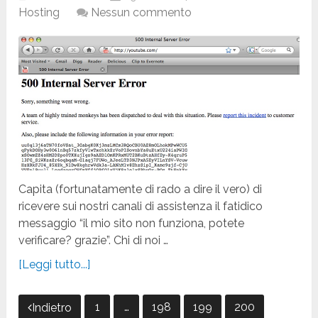
Hosting
Nessun commento
Capita (fortunatamente di rado a dire il vero) di
ricevere sui nostri canali di assistenza il fatidico
messaggio “il mio sito non funziona, potete
verificare? grazie”. Chi di noi …
[Leggi tutto...]
Paginazione
1
…
198
199
200
Indietro