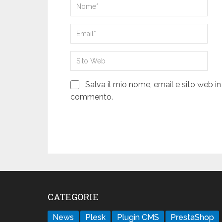
Salva il mio nome, email e sito web i
commento.
CATEGORIE
News
Plesk
Plugin CMS
PrestaShop