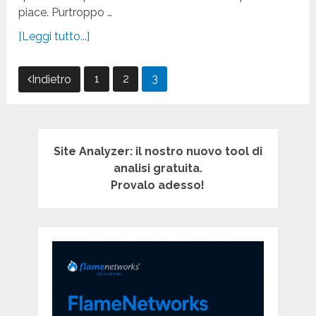
piace. Purtroppo …
[Leggi tutto...]
Paginazione
1
2
3
Indietro
degli
articoli
Site Analyzer: il nostro nuovo tool di
analisi gratuita.
Provalo adesso!