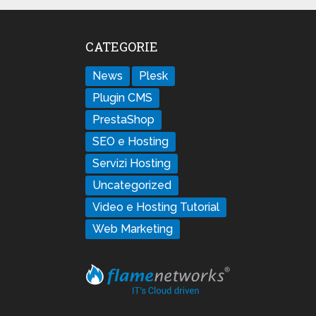
CATEGORIE
News
Plesk
Plugin CMS
PrestaShop
SEO e Hosting
Servizi Hosting
Uncategorized
Video e Hosting Tutorial
Web Marketing