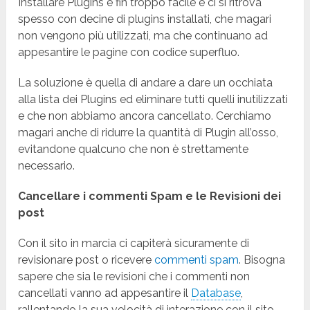
Installare Plugins è fin troppo facile e ci si ritrova
spesso con decine di plugins installati, che magari
non vengono più utilizzati, ma che continuano ad
appesantire le pagine con codice superfluo.
La soluzione è quella di andare a dare un occhiata
alla lista dei Plugins ed eliminare tutti quelli inutilizzati
e che non abbiamo ancora cancellato. Cerchiamo
magari anche di ridurre la quantità di Plugin all’osso,
evitandone qualcuno che non è strettamente
necessario.
Cancellare i commenti Spam e le Revisioni dei
post
Con il sito in marcia ci capiterà sicuramente di
revisionare post o ricevere
commenti spam
. Bisogna
sapere che sia le revisioni che i commenti non
cancellati vanno ad appesantire il
Database
,
rallentando la sua velocità di interazione con il sito.