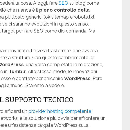
ederà la cosa. A oggi, fare
SEO
su blog come
ello che manca è il
pieno controllo della
ima piuttosto generici (ok sitemap e robots.txt
 se ci saranno evoluzioni in questo senso.
 target per fare SEO come dio comanda. Ma
imarrà invariato. La vera trasformazione avverrà
l’intera struttura. Con questo cambiamento, gli
WordPress
, una volta completata la migrazione,
he in
Tumblr
. Allo stesso modo, le innovazioni
essere adattate per arricchire
WordPress
. Però
agli annunci. Staremo a vedere.
UL SUPPORTO TECNICO
d affidarsi un
provider hosting competente
works, è la soluzione più ovvia per affrontare un
ere un’assistenza targata WordPress sulla