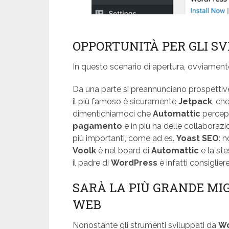
OPPORTUNITÀ PER GLI SV
In questo scenario di apertura, ovviamente
Da una parte si preannunciano prospettive d
il più famoso è sicuramente
Jetpack
, ch
dimentichiamoci che
Automattic
percep
pagamento
e in più ha delle collaborazio
più importanti, come ad es.
Yoast SEO
: 
Voolk
è nel board di
Automattic
e la st
il padre di
WordPress
è infatti consiglie
SARÀ LA PIÙ GRANDE MI
WEB
Nonostante gli strumenti sviluppati da
Wo