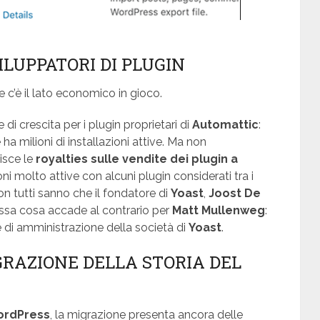
ILUPPATORI DI PLUGIN
 c’è il lato economico in gioco.
i crescita per i plugin proprietari di
Automattic
:
e ha milioni di installazioni attive. Ma non
isce le
royalties sulle vendite dei plugin a
ni molto attive con alcuni plugin considerati tra i
non tutti sanno che il fondatore di
Yoast
,
Joost De
essa cosa accade al contrario per
Matt Mullenweg
:
re di amministrazione della società di
Yoast
.
GRAZIONE DELLA STORIA DEL
rdPress
, la migrazione presenta ancora delle