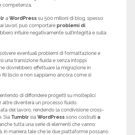
 e competenza.
lr
a
WordPress
su 500 milioni di blog, spesso
 ai lavori, può comportare
problemi di
bbero influire negativamente sull’integrità e sulla
risolvere eventuali problemi di formattazione e
ì una transizione fluida e senza intoppi.
he dovrebbero effettuare la migrazione in
fili liscio e non sappiamo ancora come si
entendo di diffondere progetti su molteplici
 altre diventerà un processo fluido.
tata del lavoro, rendendo la condivisione cross-
e. Sia
Tumblr
sia
WordPress
sono costruiti
a
anche tutta una serie di elementi che vanno
tà, in maniera tale che le due piattaforme possano