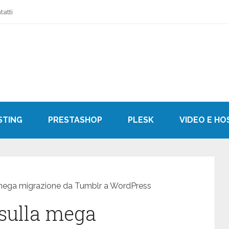
tatti
STING
PRESTASHOP
PLESK
VIDEO E HO
a mega migrazione da Tumblr a WordPress
 sulla mega