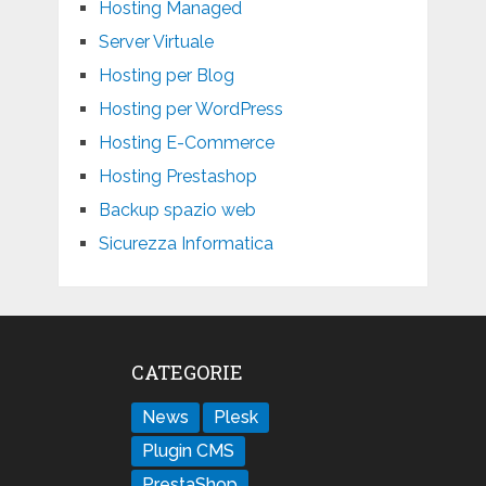
Hosting Managed
Server Virtuale
Hosting per Blog
Hosting per WordPress
Hosting E-Commerce
Hosting Prestashop
Backup spazio web
Sicurezza Informatica
CATEGORIE
News
Plesk
Plugin CMS
PrestaShop