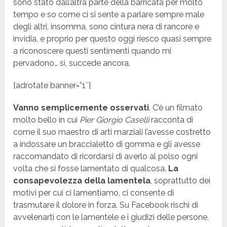
sono stato dall’altra parte della barricata per molto
tempo e so come ci si sente a parlare sempre male
degli altri, insomma, sono cintura nera di rancore e
invidia, e proprio per questo oggi riesco quasi sempre
a riconoscere questi sentimenti quando mi
pervadono… sì, succede ancora.
[adrotate banner=”1″]
Vanno semplicemente osservati
. C’è un filmato
molto bello in cui
Pier Giorgio Caselli
racconta di
come il suo maestro di arti marziali l’avesse costretto
a indossare un braccialetto di gomma e gli avesse
raccomandato di ricordarsi di averlo al polso ogni
volta che si fosse lamentato di qualcosa.
La
consapevolezza della lamentela
, soprattutto dei
motivi per cui ci lamentiamo, ci consente di
trasmutare il dolore in forza. Su Facebook rischi di
avvelenarti con le lamentele e i giudizi delle persone,