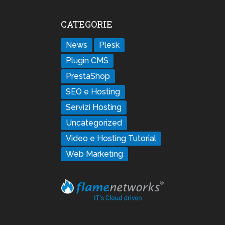
CATEGORIE
News
Plesk
Plugin CMS
PrestaShop
SEO e Hosting
Servizi Hosting
Uncategorized
Video e Hosting Tutorial
Web Marketing