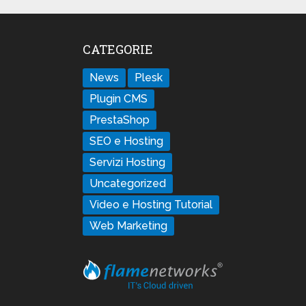
CATEGORIE
News
Plesk
Plugin CMS
PrestaShop
SEO e Hosting
Servizi Hosting
Uncategorized
Video e Hosting Tutorial
Web Marketing