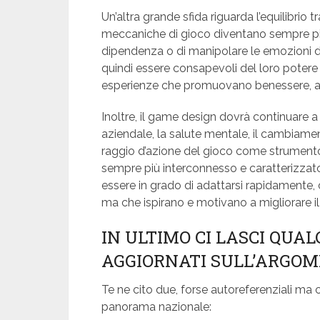
Un’altra grande sfida riguarda l’equilibrio
meccaniche di gioco diventano sempre più s
dipendenza o di manipolare le emozioni d
quindi essere consapevoli del loro potere 
esperienze che promuovano benessere, a
Inoltre, il game design dovrà continuare 
aziendale, la salute mentale, il cambiamen
raggio d’azione del gioco come strumento
sempre più interconnesso e caratterizzat
essere in grado di adattarsi rapidamente,
ma che ispirano e motivano a migliorare i
IN ULTIMO CI LASCI QUA
AGGIORNATI SULL’ARGO
Te ne cito due, forse autoreferenziali ma c
panorama nazionale: