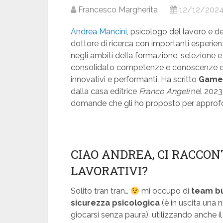
Francesco Margherita
12/12/202
Andrea Mancini
, psicologo del lavoro e d
dottore di ricerca con importanti esperien
negli ambiti della formazione, selezione 
consolidato competenze e conoscenze de
innovativi e performanti. Ha scritto
Game
dalla casa editrice
Franco Angeli
nel 2023.
domande che gli ho proposto per approfon
CIAO ANDREA, CI RACCONT
LAVORATIVI?
Solito tran tran…
mi occupo di
team bu
sicurezza psicologica
(è in uscita una 
giocarsi senza paura), utilizzando anche i