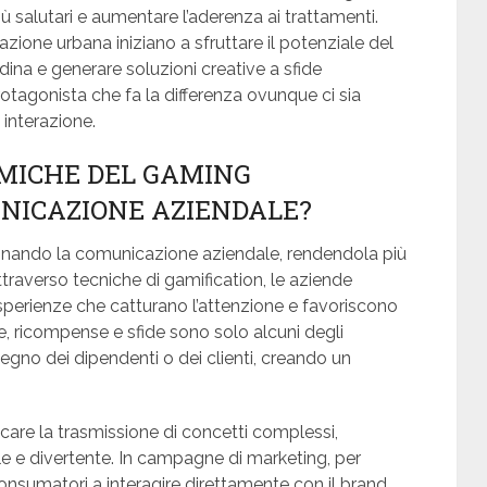
più salutari e aumentare l’aderenza ai trattamenti.
azione urbana iniziano a sfruttare il potenziale del
adina e generare soluzioni creative a sfide
otagonista che fa la differenza ovunque ci sia
interazione.
MICHE DEL GAMING
NICAZIONE AZIENDALE?
onando la comunicazione aziendale, rendendola più
traverso tecniche di gamification, le aziende
sperienze che catturano l’attenzione e favoriscono
he, ricompense e sfide sono solo alcuni degli
pegno dei dipendenti o dei clienti, creando un
are la trasmissione di concetti complessi,
e e divertente. In campagne di marketing, per
onsumatori a interagire direttamente con il brand,