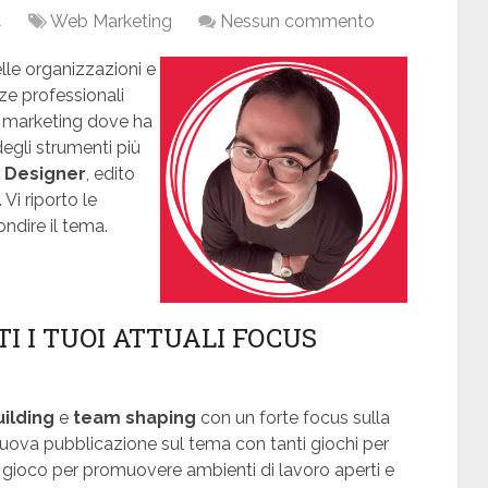
4
Web Marketing
Nessun commento
elle organizzazioni e
ze professionali
e marketing dove ha
gli strumenti più
 Designer
, edito
 Vi riporto le
dire il tema.
I I TUOI ATTUALI FOCUS
ilding
e
team shaping
con un forte focus sulla
nuova pubblicazione sul tema con tanti giochi per
l gioco per promuovere ambienti di lavoro aperti e