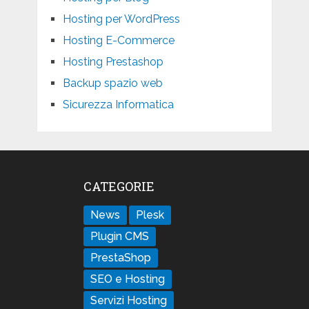
Hosting per WordPress
Hosting E-Commerce
Hosting Prestashop
Backup spazio web
Sicurezza Informatica
CATEGORIE
News
Plesk
Plugin CMS
PrestaShop
SEO e Hosting
Servizi Hosting