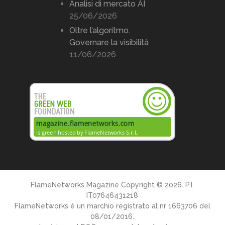
Analisi di mercato AI
25/06/2026
Oltre l’algoritmo.
Governare la visibilità
11/06/2026
FlameNetworks Magazine
Copyright © 2026. P.I.
IT07646431218
FlameNetworks è un marchio registrato al nr 1663706 del
08/01/2016.