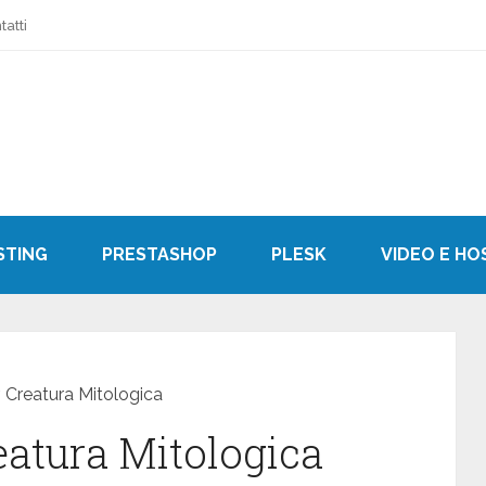
tatti
STING
PRESTASHOP
PLESK
VIDEO E HO
, Creatura Mitologica
eatura Mitologica