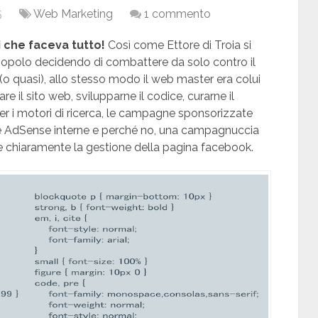
5
Web Marketing
1 commento
i che faceva tutto!
Così come Ettore di Troia si
o popolo decidendo di combattere da solo contro il
 (o quasi), allo stesso modo il web master era colui
e il sito web, svilupparne il codice, curarne il
e per i motori di ricerca, le campagne sponsorizzate
 AdSense interne e perché no, una campagnuccia
e chiaramente la gestione della pagina facebook.