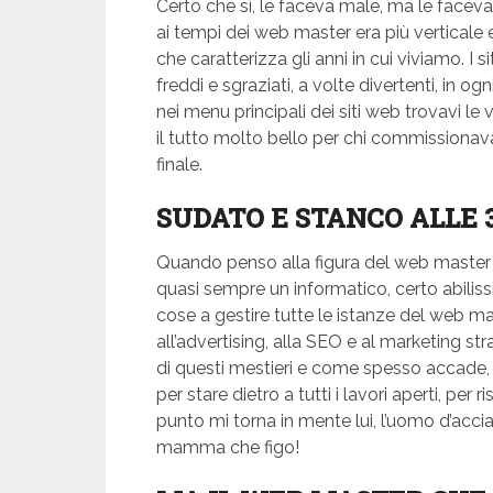
Certo che sì, le faceva male, ma le faceva.
ai tempi dei web master era più verticale
che caratterizza gli anni in cui viviamo. I 
freddi e sgraziati, a volte divertenti, in ogn
nei menu principali dei siti web trovavi 
il tutto molto bello per chi commissionava
finale.
SUDATO E STANCO ALLE 
Quando penso alla figura del web master d
quasi sempre un informatico, certo abilis
cose a gestire tutte le istanze del web mark
all’advertising, alla SEO e al marketing st
di questi mestieri e come spesso accade, f
per stare dietro a tutti i lavori aperti, pe
punto mi torna in mente lui, l’uomo d’acc
mamma che figo!