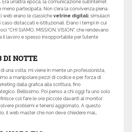
 Era un’altra epoca, la comunicazione sull’internet
 e meno partecipata. Non c’era la convivenza piena
siti web erano le classiche
vetrine digitali
, simulacri
i caso distaccati e istituzionali. Erano i tempi in cui
le voci “CHI SIAMO, MISSION, VISION”, che rendevano
 il lavoro e spesso insopportabile per l’utente
3 DI NOTTE
i una volta, mi viene in mente un professionista,
simo a manipolare pezzi di codice e per forza di
eting dalla grafica alla scrittura, fino
rategico. Bellissimo. Poi penso a chi oggi fa uno solo
inisce col fare le ore piccole davanti al monitor
r risolvere problemi e tenersi aggiornato. A questo
iaio, il web master che non deve chiedere mai…