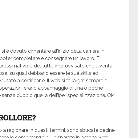
i è dovuto cimentare all’inizio della carriera in
 poter completare e consegnare un lavoro. È
 approssimativo o del tutto improvvisato che diventa
osa, su quali debbano essere le sue skills ed
ato a certificarle. Il web si “allarga” sempre di
 operazioni erano appannaggio di una o poche
 è senza dubbio quella dell’iper specializzazione. Ok,
ROLLORE?
 a ragionare in questi termini, sono sbucate decine
icare le competenze più disparate in ambito web