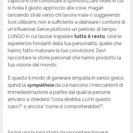
capisce è che continuare a sponsorizzare video in cui
si rivela il giusto approccio alle cose, magari
lanciando strali verso chi lavora male o suggerendo
tool utilissimi, non è sufficiente a delineare i contorni di
un influencer. Serve piuttosto un periodo di tempo
LUNGO in cui lasciar trapelare
tutto il resto
, cioè le
esperienze fondanti della tua personalità, quelle che
hanno fatto maturare le tue convinzioni. Devi
raccontare le storie personali che hanno prodotto la
tua visione del mondo.
È questo il modo di generare simpatia in senso greco,
quindi la
sympátheia
da cui nascono i meccanismi di
immedesimazione a partire dai quali le persone
arrivano a chiedersi “cosa direbbe
LUI
in questo
caso?” o ancora “come si comporterebbe?”.
Se hai una buona storia da raccontare troverai