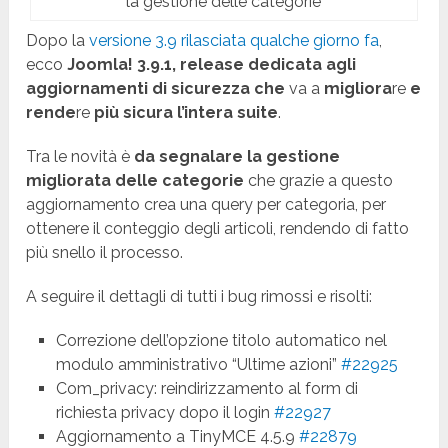
la gestione delle categorie
Dopo la
versione 3.9 rilasciata qualche giorno fa
,
ecco
Joomla! 3.9.1, release dedicata agli
aggiornamenti di sicurezza
che
va a
migliora
re
e
rende
re
più sicura l’intera suite
.
Tra le novità è
da segnalare la gestione
migliorata delle categorie
che grazie a questo
aggiornamento crea una query per categoria, per
ottenere il conteggio degli articoli, rendendo di fatto
più snello il processo.
A seguire il dettagli di tutti i bug rimossi e risolti:
Correzione dell’opzione titolo automatico nel
modulo amministrativo “Ultime azioni”
#22925
Com_privacy: reindirizzamento al form di
richiesta privacy dopo il login
#22927
Aggiornamento a TinyMCE 4.5.9
#22879