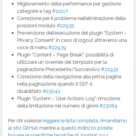
Miglioramento delle performance per gestione
categorie e tag
#22117
Correzione per il problema nell’eliminazione delle
posizioni modulo
#22935
Prevenzione dell’esecuzione del plugin “System –
Privacy Consent” in caso di logout attraverso una
voce di menu
#22939
Plugin “Content – Page Break”: possibilità di
utilizzare un override del template per la
paginazione Precedente/Successivo
#22932
Correzione della navigazione alla prima pagina
nella paginazione quando il SEF è
disabilitato
#23042
Plugin “System – User Actions Log”: rimozione
della limitazione nel numero di giorni
#23084
Per chi volesse
leggere le lista completa, rimandiamo
al sito GitHub
mentre a
questo indirizzo potete
trovare le specifiche tecniche di Joomla! 3.9.1
.