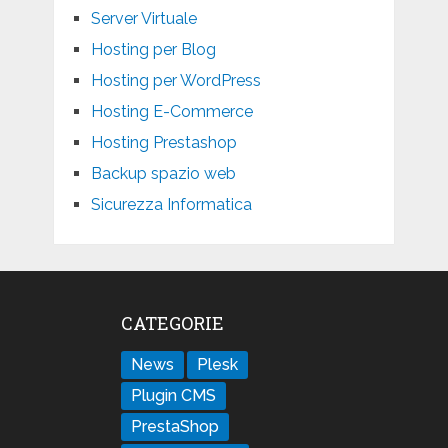
Server Virtuale
Hosting per Blog
Hosting per WordPress
Hosting E-Commerce
Hosting Prestashop
Backup spazio web
Sicurezza Informatica
CATEGORIE
News
Plesk
Plugin CMS
PrestaShop