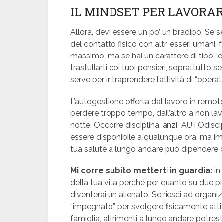
IL MINDSET PER LAVORA
Allora, devi essere un po’ un bradipo. Se 
del contatto fisico con altri esseri umani, 
massimo, ma se hai un carattere di tipo “dov
trastullarti coi tuoi pensieri, soprattutto s
serve per intraprendere l’attività di “opera
L’autogestione offerta dal lavoro in remot
perdere troppo tempo, dall’altro a non l
notte. Occorre disciplina, anzi AUTOdiscipl
essere disponibile a qualunque ora, ma i
tua salute a lungo andare può dipendere 
Mi corre subito metterti in guardia:
in
della tua vita perché per quanto su due p
diventerai un alienato. Se riesci ad organ
“impegnato” per svolgere fisicamente atti
famiglia, altrimenti a lungo andare potresti