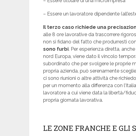
– Essere titolare di una microimpresa
– Essere un lavoratore dipendente (all’est
Il terzo caso richiede una precisazio
alle 8 ore lavorative da trascorrere rigorosa
non si fidano del fatto che produrresti c
sono furbi
. Per esperienza diretta, anche
nord Europa, viene dato il vincolo tempora
subordinato che per svolgere le proprie m
propria azienda, può serenamente scegliere
ci sono riunioni o altre attività che richi
per un momento alla differenza con l’Ital
lavoratore a cui viene data la libertà/fid
propria giornata lavorativa.
LE ZONE FRANCHE E GLI 