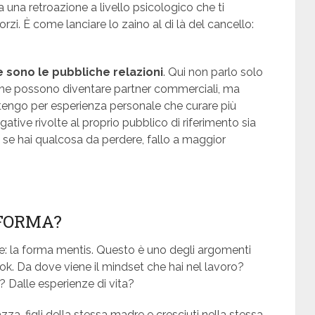
 una retroazione a livello psicologico che ti
orzi. È come lanciare lo zaino al di là del cancello:
sono le pubbliche relazioni
. Qui non parlo solo
i che possono diventare partner commerciali, ma
itengo per esperienza personale che curare più
gative rivolte al proprio pubblico di riferimento sia
 se hai qualcosa da perdere, fallo a maggior
 FORMA?
ne: la forma mentis. Questo è uno degli argomenti
ook. Da dove viene il mindset che hai nel lavoro?
à? Dalle esperienze di vita?
zza, figli della stessa madre e cresciuti nella stessa