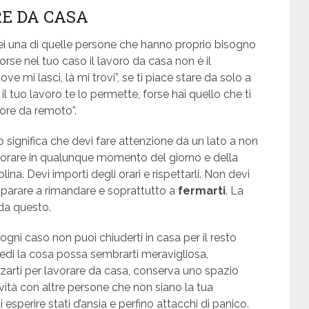
RE DA CASA
sei una di quelle persone che hanno proprio bisogno
forse nel tuo caso il lavoro da casa non è il
e mi lasci, là mi trovi”, se ti piace stare da solo a
e il tuo lavoro te lo permette, forse hai quello che ti
tore da remoto”.
o significa che devi fare attenzione da un lato a non
avorare in qualunque momento del giorno e della
ina. Devi importi degli orari e rispettarli. Non devi
mparare a rimandare e soprattutto a
fermarti
. La
da questo.
 ogni caso non puoi chiuderti in casa per il resto
iedi la cosa possa sembrarti meravigliosa,
izzarti per lavorare da casa, conserva uno spazio
vità con altre persone che non siano la tua
 esperire stati d’ansia e perfino attacchi di panico.