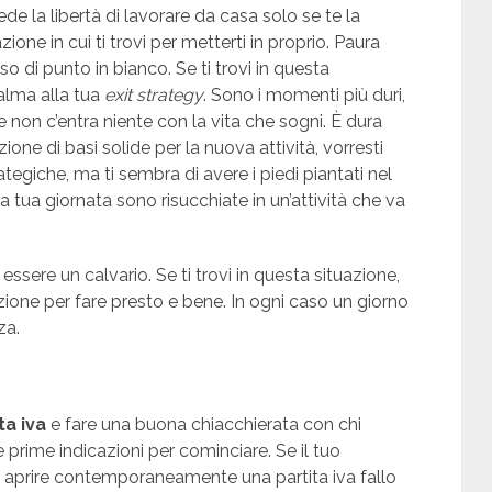
cede la libertà di lavorare da casa solo se te la
one in cui ti trovi per metterti in proprio. Paura
o di punto in bianco. Se ti trovi in questa
calma alla tua
exit strategy
. Sono i momenti più duri,
re non c’entra niente con la vita che sogni. È dura
ione di basi solide per la nuova attività, vorresti
rategiche, ma ti sembra di avere i piedi piantati nel
 tua giornata sono risucchiate in un’attività che va
essere un calvario. Se ti trovi in questa situazione,
ione per fare presto e bene. In ogni caso un giorno
za.
ta iva
e fare una buona chiacchierata con chi
prime indicazioni per cominciare. Se il tuo
di aprire contemporaneamente una partita iva fallo