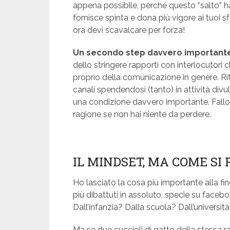
appena possibile, perché questo “salto” ha
fornisce spinta e dona più vigore ai tuoi sf
ora devi scavalcare per forza!
Un secondo step davvero importante 
dello stringere rapporti con interlocutor
proprio della comunicazione in genere. R
canali spendendosi (tanto) in attività divul
una condizione davvero importante. Fallo
ragione se non hai niente da perdere.
IL MINDSET, MA COME SI
Ho lasciato la cosa più importante alla fi
più dibattuti in assoluto, specie su faceb
Dall’infanzia? Dalla scuola? Dall’universit
Ma se due cuccioli di gatto della stessa ra