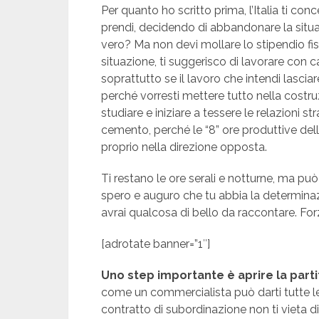
Per quanto ho scritto prima, l’Italia ti con
prendi, decidendo di abbandonare la situazi
vero? Ma non devi mollare lo stipendio fiss
situazione, ti suggerisco di lavorare con 
soprattutto se il lavoro che intendi lascia
perché vorresti mettere tutto nella costruz
studiare e iniziare a tessere le relazioni st
cemento, perché le “8” ore produttive della
proprio nella direzione opposta.
Ti restano le ore serali e notturne, ma può 
spero e auguro che tu abbia la determinaz
avrai qualcosa di bello da raccontare. For
[adrotate banner=”1″]
Uno step importante è aprire la parti
come un commercialista può darti tutte le 
contratto di subordinazione non ti vieta 