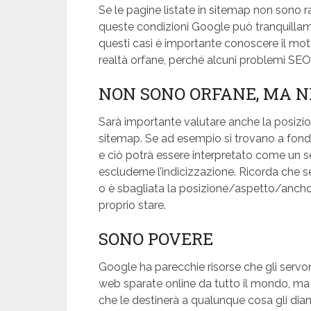
Se le pagine listate in sitemap non sono 
queste condizioni Google può tranquillame
questi casi è importante conoscere il moti
realtà orfane, perché alcuni problemi SE
NON SONO ORFANE, MA N
Sarà importante valutare anche la posizion
sitemap. Se ad esempio si trovano a fondo
e ciò potrà essere interpretato come un
escluderne l’indicizzazione. Ricorda che s
o è sbagliata la posizione/aspetto/anchor
proprio stare.
SONO POVERE
Google ha parecchie risorse che gli serv
web sparate online da tutto il mondo, ma il
che le destinerà a qualunque cosa gli dia