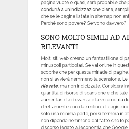
pagine vuote o quasi, sarà probabile che 
condurrà a un’indicizzazione piena, sempl
che se le pagine listate in sitemap non en
Perché sono povere? Servono davvero?
SONO MOLTO SIMILI AD A
RILEVANTI
Molti siti web creano un fantastilione di p
minuscoli particolari. Se vai online in ques
scoprire che per questa miriade di pagine
non si avvierà nemmeno la scansione. Le t
rilevate
, ma non indicizzate. Considera in
quantità di risorse di scansione e che tale
aumentano la rilevanza e la volumetria de
direttamente con due milioni di pagine ind
solo una minima parte, poi si fermerà in at
non dipende nemmeno dal fatto che le pa
discorso legato all’economia che Google f