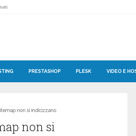
tatti
STING
PRESTASHOP
PLESK
VIDEO E HO
sitemap non si indicizzano
emap non si