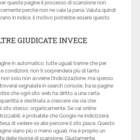
per queste pagine il processo di scansione non
icemente perché non ne vale la pena. Valuta quindi
trano in indice, il motivo potrebbe essere questo.
LTRE GIUDICATE INVECE
agine in automatico, tutte uguali tranne che per
te condizioni, non ti sorprenderà più di tanto
, non solo non avviene l’indicizzazione, ma spesso
roverai segnalate in search console, tra le pagine
oltre che ogni sito web ha diritto a una certa
 quantità è destinata a crescere via via che
l sito stesso, organicamente. Se vai online
icizzabili, è probabile che Google ne indicizzerà
tesa di vedere se alle persone il sito piace. Questo
gine siano più o meno uguali, ma è proprio un
a delle risorse di scansione. Giustamente.