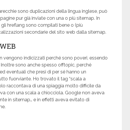
 parecchie sono duplicazioni della lingua inglese, può
 pagine pur già inviate con una o più sitemap. In
 gli hreflang sono compilati bene o (più
calizzazioni secondarie del sito web dalla sitemap.
 WEB
n vengono indicizzati perché sono poveri, essendo
. Inoltre sono anche spesso offtopic, perché
 ed eventuali che presi di per sé hanno un
utto fuorviante. Ho trovato il tag “scala a
colo raccontava di una spiaggia molto difficile da
eva con una scala a chiocciola. Google non aveva
te in sitemap… e in effetti aveva evitato di
ne.