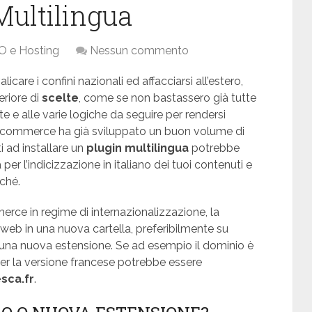
ultilingua
O e Hosting
Nessun commento
e i confini nazionali ed affacciarsi all’estero,
eriore di
scelte
, come se non bastassero già tutte
te e alle varie logiche da seguire per rendersi
to e-commerce ha già sviluppato un buon volume di
rti ad installare un
plugin multilingua
potrebbe
per l’indicizzazione in italiano dei tuoi contenuti e
rché.
rce in regime di internazionalizzazione, la
o web in una nuova cartella, preferibilmente su
 una nuova estensione. Se ad esempio il dominio è
er la versione francese potrebbe essere
sca.fr
.