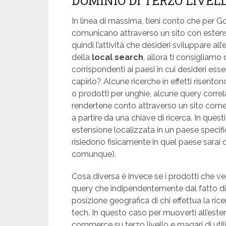
DOMINIO DI TERZO LIVEL
In linea di massima, tieni conto che per Go
comunicano attraverso un sito con esten
quindi l’attività che desideri sviluppare al
della
local search
, allora ti consigliamo
corrispondenti ai paesi in cui desideri ess
capirlo? Alcune ricerche in effetti risento
o prodotti per unghie, alcune query correl
rendertene conto attraverso un sito com
a partire da una chiave di ricerca. In ques
estensione localizzata in un paese specif
risiedono fisicamente in quel paese sara
comunque).
Cosa diversa è invece se i prodotti che v
query che indipendentemente dal fatto di a
posizione geografica di chi effettua la ri
tech. In questo caso per muoverti all’estero
commerce su terzo livello e magari di util