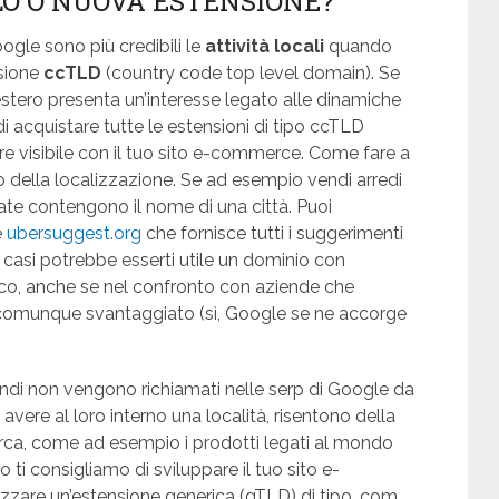
LO O NUOVA ESTENSIONE?
ogle sono più credibili le
attività locali
quando
sione
ccTLD
(country code top level domain). Se
l’estero presenta un’interesse legato alle dinamiche
 di acquistare tutte le estensioni di tipo ccTLD
ere visibile con il tuo sito e-commerce. Come fare a
no della localizzazione. Se ad esempio vendi arredi
ate contengono il nome di una città. Puoi
e
ubersuggest.org
che fornisce tutti i suggerimenti
ti casi potrebbe esserti utile un dominio con
ico, anche se nel confronto con aziende che
i comunque svantaggiato (sì, Google se ne accorge
endi non vengono richiamati nelle serp di Google da
vere al loro interno una località, risentono della
cerca, come ad esempio i prodotti legati al mondo
 ti consigliamo di sviluppare il tuo sito e-
izzare un’estensione generica (gTLD) di tipo .com