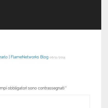
trarlo | FlameNetworks Blog
06/11/2015
campi obbligatori sono contrassegnati *