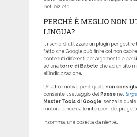
.net .biz etc.
PERCHÉ È MEGLIO NON UT
LINGUA?
Il rischio di utilizzare un plugin per gestir
fatto che Google può finire col non capire
contenuti differenti per argomento e per
l
ad una
torre di Babele
che ad un sito m
all’indicizzazione.
Un altro motivo per il quale
non consigli
consente il settaggio del
Paese
nel
targe
Master Tools di Google
, senza la qual
motore di ricerca le intenzioni del progett
Insomma, una cosetta da niente…