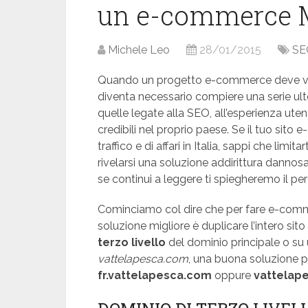
un e-commerce M
Michele Leo
28/01/2015
SE
Quando un progetto e-commerce deve valicar
diventa necessario compiere una serie ult
quelle legate alla SEO, all’esperienza uten
credibili nel proprio paese. Se il tuo si
traffico e di affari in Italia, sappi che limita
rivelarsi una soluzione addirittura dannosa 
se continui a leggere ti spiegheremo il pe
Cominciamo col dire che per fare e-comme
soluzione migliore è duplicare l’intero sit
terzo livello
del dominio principale o su
vattelapesca.com
, una buona soluzione p
fr.vattelapesca.com
oppure
vattelape