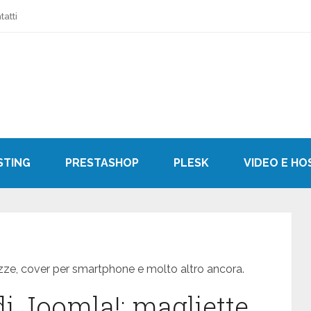
tatti
STING
PRESTASHOP
PLESK
VIDEO E HO
azze, cover per smartphone e molto altro ancora.
di Joomla!: magliette,