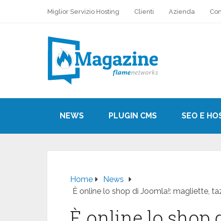
Miglior Servizio Hosting
Clienti
Azienda
Con
NEWS
PLUGIN CMS
SEO E HO
Home
News
È online lo shop di Joomla!: magliette, t
È online lo shop 