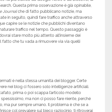
arch. Questa prima osservazione è già opinabile,
e Journal
che di fatto pubblicano notizie, ma
te in seguito, quindi fare traffico anche attraverso
que capire se le notizie che pubblichi diventano
maturare traffico nel tempo. Questo passaggio è
vrai stare molto più attento all’insieme dei
l fatto che tu vada a rimuovere via via quelli
rmati è nella stessa umanità dei blogger. Certe
e nei blog ci fossero solo intelligenze artificiali.
cafato, prima o poi scappa l’articolo modello
a spessissimo, ma non ci posso fare niente, perché
o, ma pur sempre umano. Il problema è che se a
nisce col prevalere sul bieco raziocinio, ti ritroverai