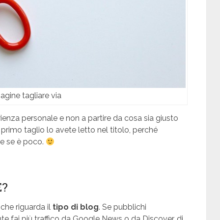
agine tagliare via
perienza personale e non a partire da cosa sia giusto
 primo taglio lo avete letto nel titolo, perché
te se è poco.
E?
che riguarda il
tipo di blog
. Se pubblichi
te fai più traffico da Google News o da Discover, di