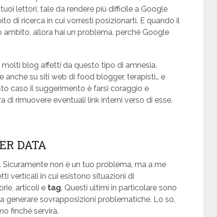
 tuoi lettori, tale da rendere più difficile a Google
o di ricerca in cui vorresti posizionarti. E quando il
to ambito, allora hai un problema, perché Google
molti blog affetti da questo tipo di amnesia.
 anche su siti web di food blogger, terapisti… e
to caso il suggerimento è farsi coraggio e
a di rimuovere eventuali link interni verso di esse.
PER DATA
re. Sicuramente non è un tuo problema, ma a me
 verticali in cui esistono situazioni di
ie, articoli e
tag
. Questi ultimi in particolare sono
i da generare sovrapposizioni problematiche. Lo so,
o finché servirà.