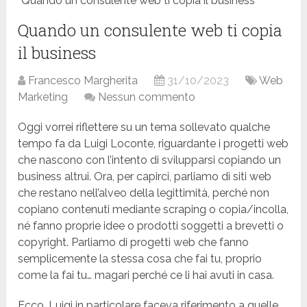
Quando un consulente web ti copia il business
Quando un consulente web ti copia
il business
Francesco Margherita
31/10/2023
Web
Marketing
Nessun commento
Oggi vorrei riflettere su un tema sollevato qualche
tempo fa da Luigi Loconte, riguardante i progetti web
che nascono con l’intento di svilupparsi copiando un
business altrui. Ora, per capirci, parliamo di siti web
che restano nell’alveo della legittimità, perché non
copiano contenuti mediante scraping o copia/incolla,
né fanno proprie idee o prodotti soggetti a brevetti o
copyright. Parliamo di progetti web che fanno
semplicemente la stessa cosa che fai tu, proprio
come la fai tu… magari perché ce li hai avuti in casa.
Ecco, Luigi in particolare faceva riferimento a quelle