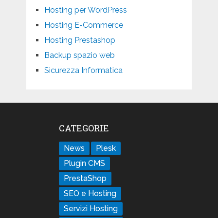
Hosting per WordPress
Hosting E-Commerce
Hosting Prestashop
Backup spazio web
Sicurezza Informatica
CATEGORIE
News
Plesk
Plugin CMS
PrestaShop
SEO e Hosting
Servizi Hosting