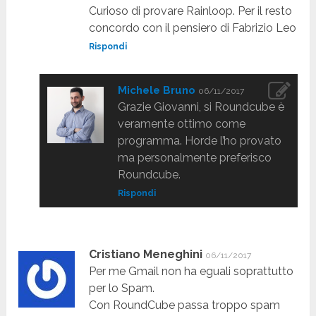
Curioso di provare Rainloop. Per il resto
concordo con il pensiero di Fabrizio Leo
Rispondi
Michele Bruno
06/11/2017
Grazie Giovanni, si Roundcube è
veramente ottimo come
programma. Horde l’ho provato
ma personalmente preferisco
Roundcube.
Rispondi
Cristiano Meneghini
06/11/2017
Per me Gmail non ha eguali soprattutto
per lo Spam.
Con RoundCube passa troppo spam