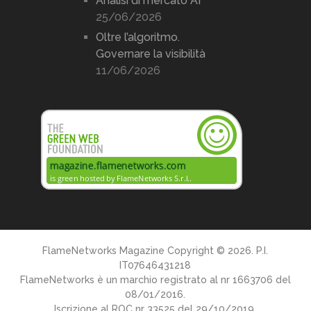
Analisi di mercato AI
25/06/2026
Oltre l’algoritmo.
Governare la visibilità
11/06/2026
FlameNetworks Magazine
Copyright © 2026. P.I.
IT07646431218
FlameNetworks è un marchio registrato al nr 1663706 del
08/01/2016.
Iscrizione al ROC nr 33525 del 29/10/2019.