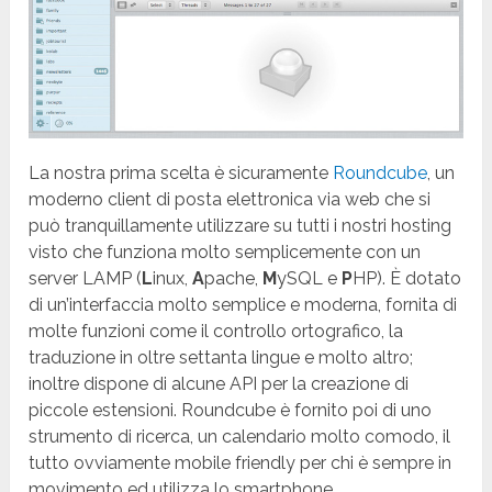
La nostra prima scelta è sicuramente
Roundcube
, un
moderno client di posta elettronica via web che si
può tranquillamente utilizzare su tutti i nostri hosting
visto che funziona molto semplicemente con un
server LAMP (
L
inux,
A
pache,
M
ySQL e
P
HP). È dotato
di un’interfaccia molto semplice e moderna, fornita di
molte funzioni come il controllo ortografico, la
traduzione in oltre settanta lingue e molto altro;
inoltre dispone di alcune API per la creazione di
piccole estensioni. Roundcube è fornito poi di uno
strumento di ricerca, un calendario molto comodo, il
tutto ovviamente mobile friendly per chi è sempre in
movimento ed utilizza lo smartphone.