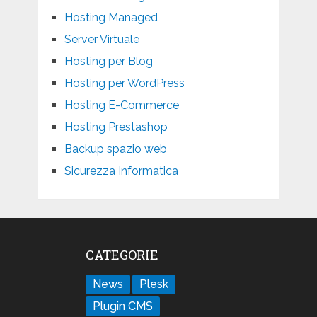
Hosting Managed
Server Virtuale
Hosting per Blog
Hosting per WordPress
Hosting E-Commerce
Hosting Prestashop
Backup spazio web
Sicurezza Informatica
CATEGORIE
News
Plesk
Plugin CMS