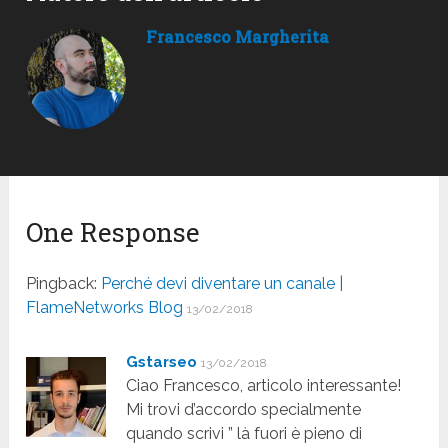
Francesco Margherita
One Response
Pingback:
Perché devi diventare un canale |
FlameNetworks Blog
13/02/2018
Gstarseo
13/02/2018
Ciao Francesco, articolo interessante!
Mi trovi d’accordo specialmente
quando scrivi ” là fuori è pieno di