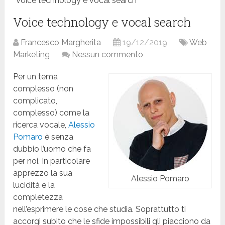
Voice technology e vocal search
Voice technology e vocal search
Francesco Margherita
19/12/2019
Web
Marketing
Nessun commento
Per un tema
complesso (non
complicato,
complesso) come la
ricerca vocale,
Alessio
Pomaro
è senza
dubbio l’uomo che fa
per noi. In particolare
apprezzo la sua
Alessio Pomaro
lucidità e la
completezza
nell’esprimere le cose che studia. Soprattutto ti
accorgi subito che le sfide impossibili gli piacciono da