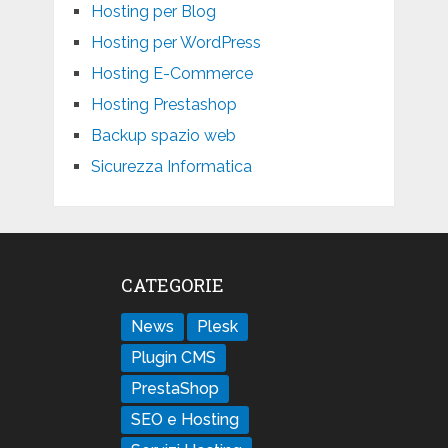
Hosting per Blog
Hosting per WordPress
Hosting E-Commerce
Hosting Prestashop
Backup spazio web
Sicurezza Informatica
CATEGORIE
News
Plesk
Plugin CMS
PrestaShop
SEO e Hosting