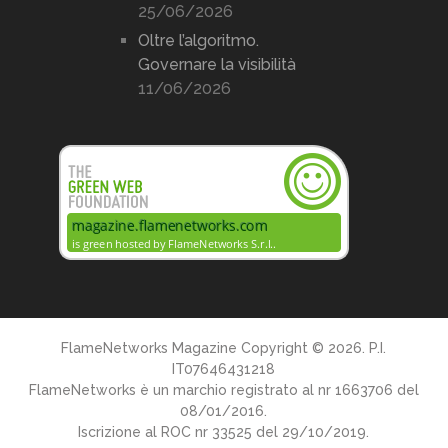
25/06/2026
Oltre l’algoritmo.
Governare la visibilità
11/06/2026
FlameNetworks Magazine
Copyright © 2026. P.I.
IT07646431218
FlameNetworks è un marchio registrato al nr 1663706 del
08/01/2016.
Iscrizione al ROC nr 33525 del 29/10/2019.