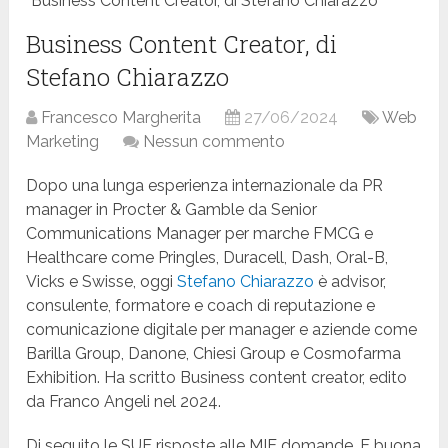
Business Content Creator, di Stefano Chiarazzo
Business Content Creator, di
Stefano Chiarazzo
Francesco Margherita
27/06/2024
Web
Marketing
Nessun commento
Dopo una lunga esperienza internazionale da PR
manager in Procter & Gamble da Senior
Communications Manager per marche FMCG e
Healthcare come Pringles, Duracell, Dash, Oral-B,
Vicks e Swisse, oggi
Stefano Chiarazzo
è advisor,
consulente, formatore e coach di reputazione e
comunicazione digitale per manager e aziende come
Barilla Group, Danone, Chiesi Group e Cosmofarma
Exhibition. Ha scritto Business content creator, edito
da Franco Angeli nel 2024.
Di seguito le SUE risposte alle MIE domande. E buona