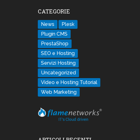
CATEGORIE
News
Plesk
Plugin CMS
PrestaShop
SEO e Hosting
Servizi Hosting
Uncategorized
Video e Hosting Tutorial
Web Marketing
ARTICOLI RECENTI