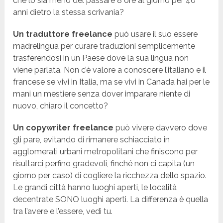
che lo sia meno del passare 8 ore al giorno per 40
anni dietro la stessa scrivania?
Un traduttore freelance
può usare il suo essere
madrelingua per curare traduzioni semplicemente
trasferendosi in un Paese dove la sua lingua non
viene parlata. Non c’è valore a conoscere l’italiano e il
francese se vivi in Italia, ma se vivi in Canada hai per le
mani un mestiere senza dover imparare niente di
nuovo, chiaro il concetto?
Un copywriter freelance
può vivere davvero dove
gli pare, evitando di rimanere schiacciato in
agglomerati urbani metropolitani che finiscono per
risultarci perfino gradevoli, finché non ci capita (un
giorno per caso) di cogliere la ricchezza dello spazio.
Le grandi città hanno luoghi aperti, le località
decentrate SONO luoghi aperti. La differenza è quella
tra l’avere e l’essere, vedi tu.