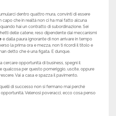
mularci dentro quattro mura, convinti di essere
 un capo che in realtà non ci ha mai fatto alcuna
 quando hai un contratto di subordinazione. Sei
cchetti delle catene, reso dipendente dai meccanismi
e
e dalla paura ignorante di non arrivare in tempo
 perso la prima ora e mezza, non ti ricordi il titolo e
an detto che è una figata. E dunque.
 a cercare opportunità di business, spegni il
 qualcosa per questo pomeriggio, uscite, oppure
crescere. Vai a casa e spazza il pavimento.
quelli di successo non si fermano mai perché
 opportunità. Velenosi poveracci, ecco cosa penso