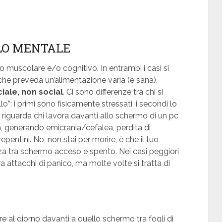
LLO MENTALE
 muscolare e/o cognitivo. In entrambi i casi si
a che preveda un’alimentazione varia (e sana),
iale, non social
. Ci sono differenze tra chi si
llo”: i primi sono fisicamente stressati, i secondi lo
he riguarda chi lavora davanti allo schermo di un pc
à, generando emicrania/cefalea, perdita di
pentini. No, non stai per morire, è che il tuo
enza tra schermo acceso e spento. Nei casi peggiori
ura attacchi di panico, ma molte volte si tratta di
re al giorno davanti a quello schermo tra fogli di