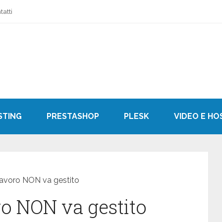
tatti
STING
PRESTASHOP
PLESK
VIDEO E HO
lavoro NON va gestito
ro NON va gestito