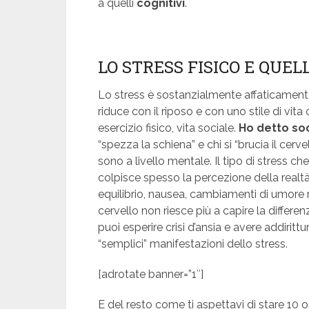
a quelli
cognitivi
.
LO STRESS FISICO E QUE
Lo stress è sostanzialmente affaticamento
riduce con il riposo e con uno stile di vit
esercizio fisico, vita sociale.
Ho detto soc
“spezza la schiena” e chi si “brucia il cerve
sono a livello mentale. Il tipo di stress c
colpisce spesso la percezione della realt
equilibrio, nausea, cambiamenti di umore re
cervello non riesce più a capire la differ
puoi esperire crisi d’ansia e avere addiritt
“semplici” manifestazioni dello stress.
[adrotate banner=”1″]
E del resto come ti aspettavi di stare 10 o