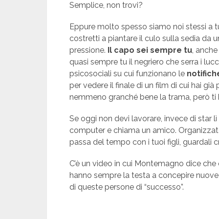
Semplice, non trovi?
Eppure molto spesso siamo noi stessi a tu
costretti a piantare il culo sulla sedia da
pressione.
Il capo sei sempre tu
, anche
quasi sempre tu il negriero che serra i lu
psicosociali su cui funzionano le
notifich
per vedere il finale di un film di cui hai già
nemmeno granché bene la trama, però ti h
Se oggi non devi lavorare, invece di star lì
computer e chiama un amico. Organizzate
passa del tempo con i tuoi figli, guardali 
C’è un video in cui Montemagno dice che 
hanno sempre la testa a concepire nuove
di queste persone di “successo”.