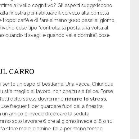
tirne a livello cognitivo? Gli esperti suggeriscono
lla finestra per riabituare il cervello alla corretta
 troppi caffè e di fare almeno 3000 passi al giorno,
ivono cose tipo “controlla la posta una volta al
ono quando ti svegli e quando vai a dormire”, cose
SUL CARRO
i sento un capo di bestiame. Una vacca. Chiunque
 stia meglio al lavoro, non che tu sia felice. Forse
effetti dello stress dovremmo
ridurre lo stress
,
se frequenti per guardare fuori dalla finestra,
 un amico e invece di cercare la seduta
mo solo lavorare 6 ore al giorno invece di 8 o 10.
i fa stare male, diamine, falla per meno tempo.