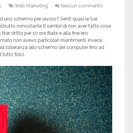
9
Web Marketing
Nessun commento
ad uno schermo per lavoro? Senti quasi le tue
distrutto nonostante ti sembri di non aver fatto cose
rar dritto per 10 ore filate e alla fine ero
to non avevo particolari risentimenti, invece
la mia tolleranza allo schermo del computer fino ad
utto fisici.