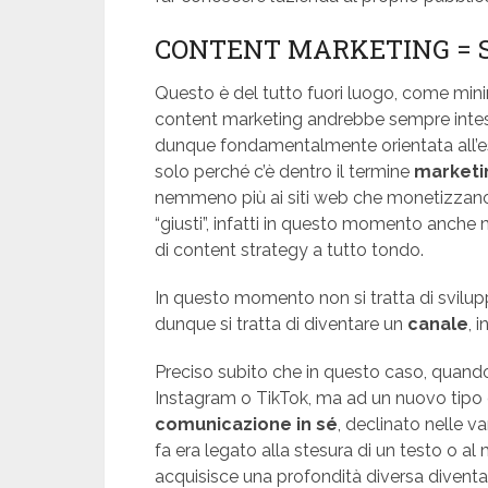
CONTENT MARKETING = S
Questo è del tutto fuori luogo, come minim
content marketing andrebbe sempre inteso
dunque fondamentalmente orientata all’este
solo perché c’è dentro il termine
marketi
nemmeno più ai siti web che monetizzano 
“giusti”, infatti in questo momento anche m
di content strategy a tutto tondo.
In questo momento non si tratta di svilu
dunque si tratta di diventare un
canale
, 
Preciso subito che in questo caso, quando
Instagram o TikTok, ma ad un nuovo tipo 
comunicazione in sé
, declinato nelle v
fa era legato alla stesura di un testo o a
acquisisce una profondità diversa diventa