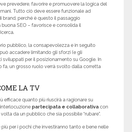
eve prevedere, favorire e promuovere la logica del
ù mani. Tutto ciò deve essere funzionale ad
 di brand, perché è questo il passaggio
 buona SEO – favorisce e consolida il
icerca.
prio pubblico, la consapevolezza e in seguito
uò accadere limitando gli sforzi (e gli
i sviluppati per il posizionamento su Google. In
, un grosso ruolo verrà svolto dalla corretta
COME LA TV
 efficace quanto più riuscirà a ragionare su
’interlocuzione
partecipata e collaborativa
con
ro volta da un pubblico che sia possibile “rubare”.
 più per i pochi che investiranno tanto e bene nelle