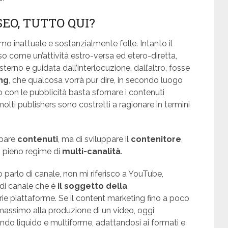
EO, TUTTO QUI?
o inattuale e sostanzialmente folle. Intanto il
 come un’attività estro-versa ed etero-diretta,
rno e guidata dall’interlocuzione, dall’altro, fosse
ng
, che qualcosa vorrà pur dire, in secondo luogo
con le pubblicità basta sfornare i contenuti
olti publishers sono costretti a ragionare in termini
ppare
contenuti
, ma di sviluppare il
contenitore
,
in pieno regime di
multi-canalità
.
 parlo di canale, non mi riferisco a YouTube,
di canale che è
il soggetto della
arie piattaforme. Se il content marketing fino a poco
l massimo alla produzione di un video, oggi
ndo liquido e multiforme, adattandosi ai formati e