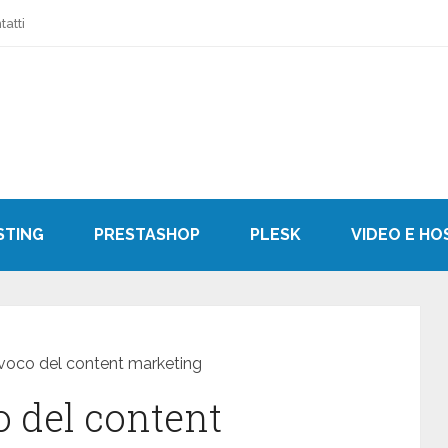
tatti
STING
PRESTASHOP
PLESK
VIDEO E HO
ivoco del content marketing
o del content