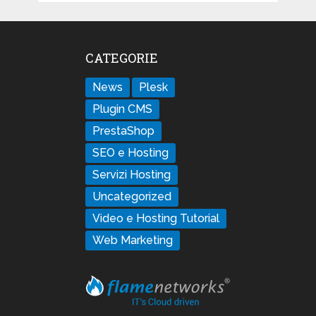
CATEGORIE
News
Plesk
Plugin CMS
PrestaShop
SEO e Hosting
Servizi Hosting
Uncategorized
Video e Hosting Tutorial
Web Marketing