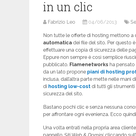
in un clic
Fabrizio Leo
04/06/2013
Se
Non tutte le offerte di hosting mettono a
automatica
dei file del sito. Per questo 
effettuare una copia di sicurezza delle p
Eppure non sempre è così semplice riuscire
pubblicato.
Flamenetworks
ha pensato a
da un lato propone
piani di hosting pro
inclusa, dall’altra parte mette nelle mani 
di
hosting low-cost
di tutti gli strument
sicurezza del sito.
Bastano pochi clic e senza nessuna conosc
per affrontare ogni evenienza. Ecco quin
Una volta entrati nella propria area clien
pannello
Siti Web & Domini
, cliccando sul