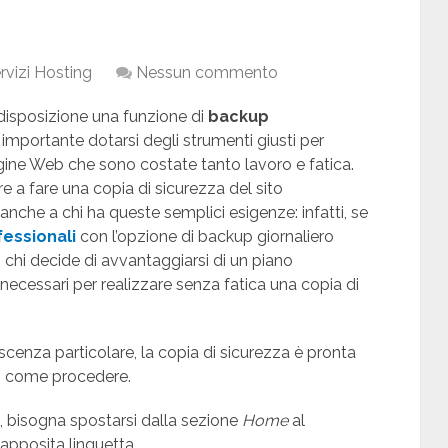
rvizi Hosting
Nessun commento
 disposizione una funzione di
backup
è importante dotarsi degli strumenti giusti per
agine Web che sono costate tanto lavoro e fatica.
 a fare una copia di sicurezza del sito
nche a chi ha queste semplici esigenze: infatti, se
fessionali
con l’opzione di backup giornaliero
di chi decide di avvantaggiarsi di un piano
i necessari per realizzare senza fatica una copia di
enza particolare, la copia di sicurezza è pronta
di come procedere.
te, bisogna spostarsi dalla sezione
Home
al
l’apposita linguetta.