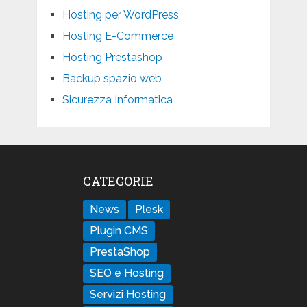
Hosting per WordPress
Hosting E-Commerce
Hosting Prestashop
Backup spazio web
Sicurezza Informatica
CATEGORIE
News
Plesk
Plugin CMS
PrestaShop
SEO e Hosting
Servizi Hosting