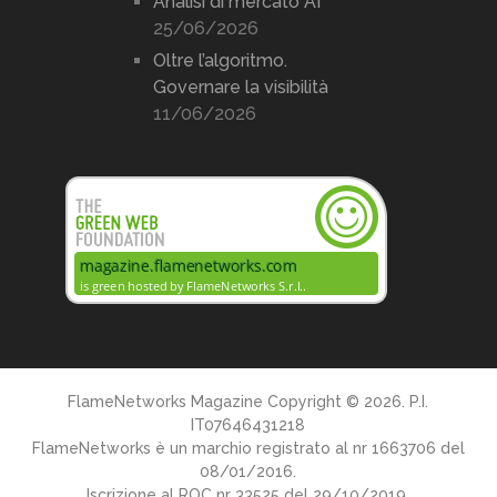
Analisi di mercato AI
25/06/2026
Oltre l’algoritmo.
Governare la visibilità
11/06/2026
FlameNetworks Magazine
Copyright © 2026. P.I.
IT07646431218
FlameNetworks è un marchio registrato al nr 1663706 del
08/01/2016.
Iscrizione al ROC nr 33525 del 29/10/2019.