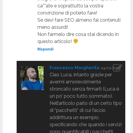
ca**ate e soprattutto la vostra
convinzione di poterlo fare!
Se devi fare SEO almeno fai contenuti
meno assurdi!
Non farmelo dire cosa stai dicendo in
questo articolo!
Rispondi
Francesco Margherita
04/10/2017
Ciao Luca, intanto grazie per
avermi amorevolmente
stroncato senza firmarti (Luca è
un po’ poco tutto sommato).
Nell’articolo parlo di un certo tipo
di “pacchetti” di cui faccio
addirittura un esempio,
specificando che quando i servizi
sono quantificabili i pacchetti