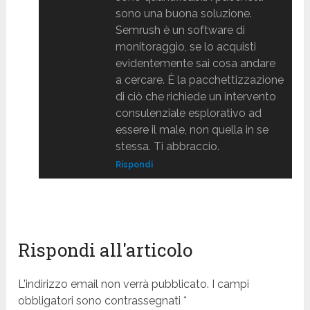
sono una buona soluzione.
Semrush è un software di
monitoraggio, se lo acquisti
evidentemente sai cosa andare
a cercare. È la pacchettizzazione
di ciò che richiede un intervento
consulenziale esplorativo ad
essere il male, non quella in se
stessa. Ti abbraccio.
Rispondi
Rispondi all'articolo
L'indirizzo email non verrà pubblicato. I campi
obbligatori sono contrassegnati *