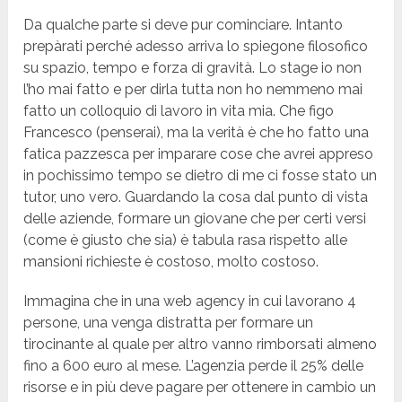
Da qualche parte si deve pur cominciare. Intanto
prepàrati perché adesso arriva lo spiegone filosofico
su spazio, tempo e forza di gravità. Lo stage io non
l’ho mai fatto e per dirla tutta non ho nemmeno mai
fatto un colloquio di lavoro in vita mia. Che figo
Francesco (penserai), ma la verità è che ho fatto una
fatica pazzesca per imparare cose che avrei appreso
in pochissimo tempo se dietro di me ci fosse stato un
tutor, uno vero. Guardando la cosa dal punto di vista
delle aziende, formare un giovane che per certi versi
(come è giusto che sia) è tabula rasa rispetto alle
mansioni richieste è costoso, molto costoso.
Immagina che in una web agency in cui lavorano 4
persone, una venga distratta per formare un
tirocinante al quale per altro vanno rimborsati almeno
fino a 600 euro al mese. L’agenzia perde il 25% delle
risorse e in più deve pagare per ottenere in cambio un