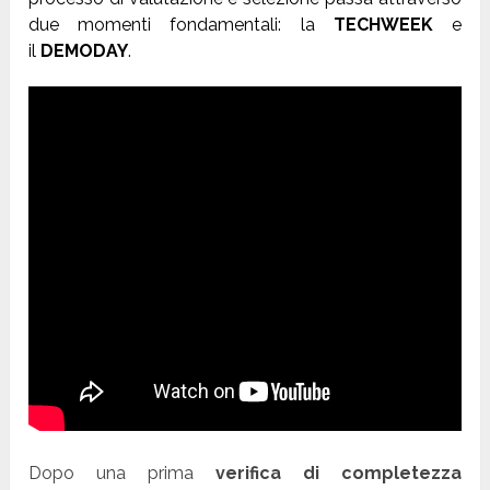
due momenti fondamentali: la
TECHWEEK
e
il
DEMODAY
.
Dopo una prima
verifica di completezza