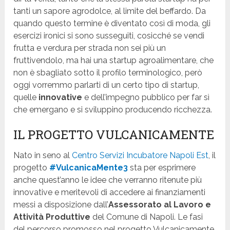
tanti un sapore agrodolce, al limite del beffardo. Da
quando questo termine è diventato così di moda, gli
esercizi ironici si sono susseguiti, cosicché se vendi
frutta e verdura per strada non sei più un
fruttivendolo, ma hai una startup agroalimentare, che
non è sbagliato sotto il profilo terminologico, però
oggi vorremmo parlarti di un certo tipo di startup,
quelle
innovative
e dell’impegno pubblico per far sì
che emergano e si sviluppino producendo ricchezza.
IL PROGETTO VULCANICAMENTE
Nato in seno al
Centro Servizi Incubatore Napoli Est
, il
progetto
#VulcanicaMente3
sta per esprimere
anche quest’anno le idee che verranno ritenute più
innovative e meritevoli di accedere ai finanziamenti
messi a disposizione dall’
Assessorato al Lavoro e
Attività Produttive
del Comune di Napoli. Le fasi
del percorso promosso nel progetto Vulcanicamente