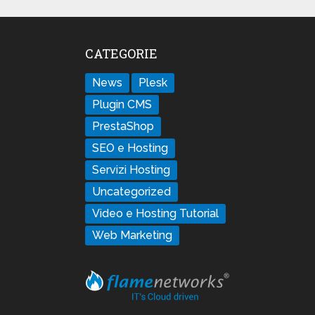
CATEGORIE
News
Plesk
Plugin CMS
PrestaShop
SEO e Hosting
Servizi Hosting
Uncategorized
Video e Hosting Tutorial
Web Marketing