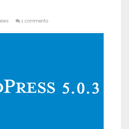
ews
1 commento