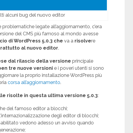
lti alcuni bug del nuovo editor
ive problematiche legate all’aggiornamento, c’era
versione del CMS più famoso al mondo avesse
scio di WordPress 5.0.3
che
va a
risolve
re
attutto al nuovo editor
.
e dal rilascio della versione
principale
ben tre nuove versioni
e i poveri utenti si sono
 aggiornare la proprio installazione WordPress più
pria
corsa all’aggiornamento
.
le risolte in questa ultima versione 5.0.3
:
he del famoso editor a blocchi;
ll’internazionalizzazione degli editor di blocchi;
disabilitato vedono adesso un avviso quando
 generazione;