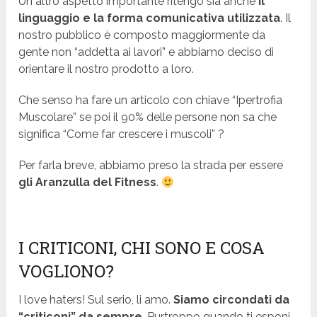
Un altro aspetto importante ritengo sia anche
il
linguaggio e la forma comunicativa utilizzata
. Il
nostro pubblico è composto maggiormente da
gente non “addetta ai lavori” e abbiamo deciso di
orientare il nostro prodotto a loro.
Che senso ha fare un articolo con chiave “Ipertrofia
Muscolare” se poi il 90% delle persone non sa che
significa “Come far crescere i muscoli” ?
Per farla breve, abbiamo preso la strada per essere
gli Aranzulla del Fitness
.
I CRITICONI, CHI SONO E COSA
VOGLIONO?
I love haters! Sul serio, li amo.
Siamo circondati da
“criticoni” da sempre
. Purtroppo quando ti esponi