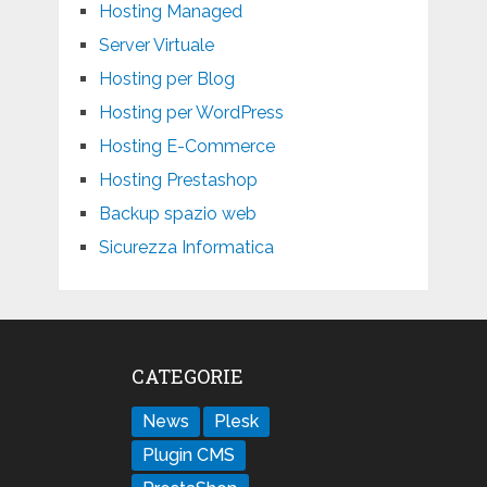
Hosting Managed
Server Virtuale
Hosting per Blog
Hosting per WordPress
Hosting E-Commerce
Hosting Prestashop
Backup spazio web
Sicurezza Informatica
CATEGORIE
News
Plesk
Plugin CMS