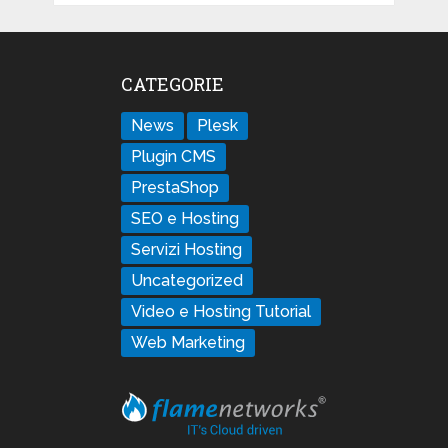
CATEGORIE
News
Plesk
Plugin CMS
PrestaShop
SEO e Hosting
Servizi Hosting
Uncategorized
Video e Hosting Tutorial
Web Marketing