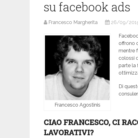
su facebook ads
Francesco Margherita
26/09/201
Faceboo
offrono c
mentre f
colossi 
parte la
ottimizza
Di ques
consulen
Francesco Agostinis
CIAO FRANCESCO, CI RAC
LAVORATIVI?