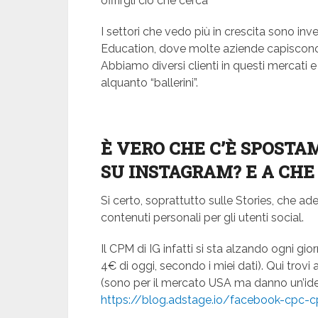
offrirgli ciò che cerca
I settori che vedo più in crescita sono in
Education, dove molte aziende capiscono il
Abbiamo diversi clienti in questi mercati 
alquanto “ballerini”.
È VERO CHE C’È SPOSTA
SU INSTAGRAM? E A CHE
Si certo, soprattutto sulle Stories, che ad
contenuti personali per gli utenti social.
Il CPM di IG infatti si sta alzando ogni gi
4€ di oggi, secondo i miei dati). Qui trovi
(sono per il mercato USA ma danno un’id
https://blog.adstage.io/facebook-cpc-