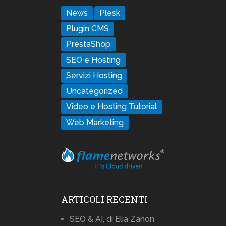
News
Plesk
Plugin CMS
PrestaShop
SEO e Hosting
Servizi Hosting
Uncategorized
Video e Hosting Tutorial
Web Marketing
ARTICOLI RECENTI
SEO & AI, di Elia Zanon