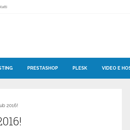
tatti
STING
PRESTASHOP
PLESK
VIDEO E HO
b 2016!
016!