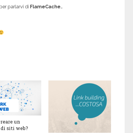
er parlarvi di
FlameCache
…
reare un
di siti web?