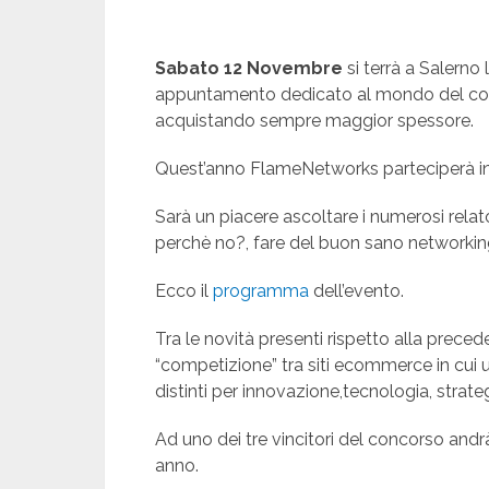
Sabato 12 Novembre
si terrà a Salerno
appuntamento dedicato al mondo del com
acquistando sempre maggior spessore.
Quest’anno FlameNetworks parteciperà in qu
Sarà un piacere ascoltare i numerosi relato
perchè no?, fare del buon sano networkin
Ecco il
programma
dell’evento.
Tra le novità presenti rispetto alla preced
“competizione” tra siti ecommerce in cui un
distinti per innovazione,tecnologia, strate
Ad uno dei tre vincitori del concorso and
anno.