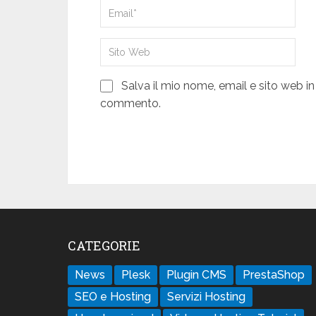
Salva il mio nome, email e sito web i
commento.
CATEGORIE
News
Plesk
Plugin CMS
PrestaShop
SEO e Hosting
Servizi Hosting