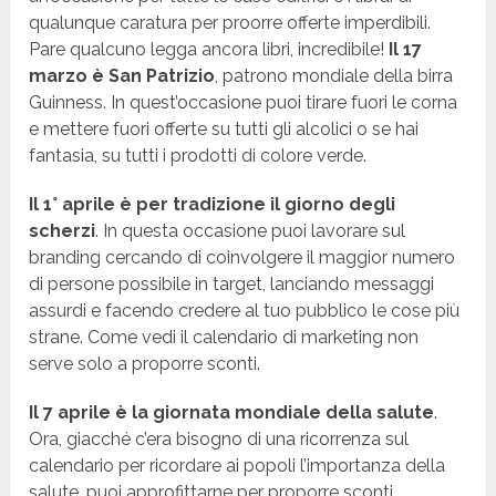
qualunque caratura per proorre offerte imperdibili.
Pare qualcuno legga ancora libri, incredibile!
Il 17
marzo è San Patrizio
, patrono mondiale della birra
Guinness. In quest’occasione puoi tirare fuori le corna
e mettere fuori offerte su tutti gli alcolici o se hai
fantasia, su tutti i prodotti di colore verde.
Il 1° aprile è per tradizione il giorno degli
scherzi
. In questa occasione puoi lavorare sul
branding cercando di coinvolgere il maggior numero
di persone possibile in target, lanciando messaggi
assurdi e facendo credere al tuo pubblico le cose più
strane. Come vedi il calendario di marketing non
serve solo a proporre sconti.
Il 7 aprile è la giornata mondiale della salute
.
Ora, giacché c’era bisogno di una ricorrenza sul
calendario per ricordare ai popoli l’importanza della
salute, puoi approfittarne per proporre sconti